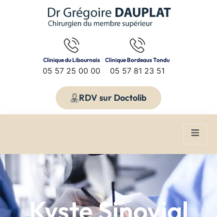
ct
Clinique du Libournais
Clinique Bordeaux Tondu
05 57 25 00 00
05 57 81 23 51
RDV sur Doctolib
Kyste Sinovial